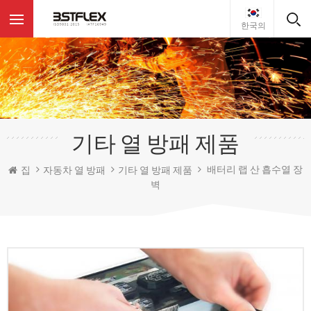
한국의
기타 열 방패 제품
배터리 랩 산 흡수열 장
집
자동차 열 방패
기타 열 방패 제품
벽