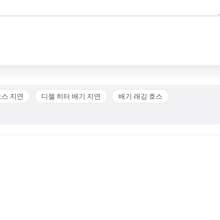
호스 지연
디젤 히터 배기 지연
배기 래깅 호스