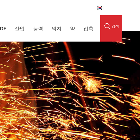
raidedsleeve.com
0086-15856303740
한국의
검색
DE
산업
능력
의지
약
접촉