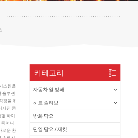
스
카테고리
 시스템을
자동차 열 방패
인 솔루션
 직경을 위
히트 슬리브
디자인 중
춤형 하이
방화 담요
이 뛰어나
단열 담요 / 재킷
다로운 환
형 솔루션