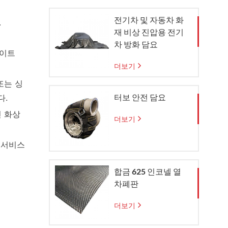
전기차 및 자동차 화
.
재 비상 진압용 전기
차 방화 담요
라이트
더보기
 또는
싱
터보 안전 담요
다.
인 화상
더보기
 서비스
합금 625 인코넬 열
차폐판
더보기