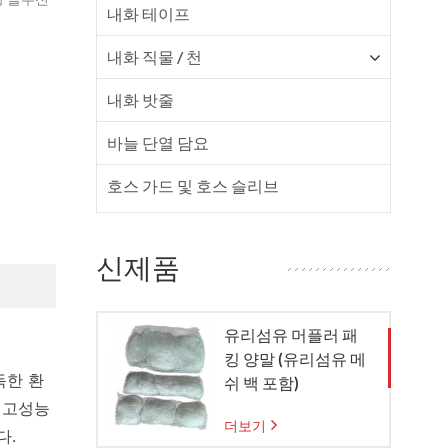
내화 테이프
내화 직물 / 천
내화 밧줄
바늘 단열 담요
호스 가드 및 호스 슬리브
신제품
유리섬유 머플러 패
킹 양말 (유리섬유 메
독한 환
쉬 백 포함)
 고성능
더보기
다.