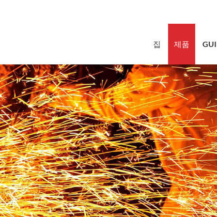
sales@bstb
집
제품
GUI