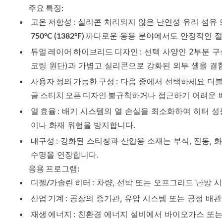
주요 특징:
고온 저항성
: 실리콘 처리되지 않은 난연성 유리 섬유
750°C (1382°F)
까다로운 응용 분야에서도 안정적인 절
듀얼 레이어 하이브리드 디자인
: 선택 사양인 2부분 
코팅 원단)과 가볍고 실리콘으로 강화된 외부 셸을 결
사용자 정의 가능한 구성
: 다음 중에서 선택하세요
더블
글 스티치 오픈 디자인
불규칙하거나 접근하기 어려운 배
열 효율
: 배기 시스템의 열 손실을 최소화하여 히터 
이나 화재 위험을 방지합니다.
내구성
: 강화된 스티칭과 산업용 소재는 부식, 진동,
수명을 연장합니다.
응용 프로그램:
디젤/가솔린 히터
: 차량, 선박 또는 오프그리드 난방
산업 기계
: 공장의 증기관, 유압 시스템 또는 공정 배
재생 에너지
: 친환경 에너지 설비에서 바이오가스 또