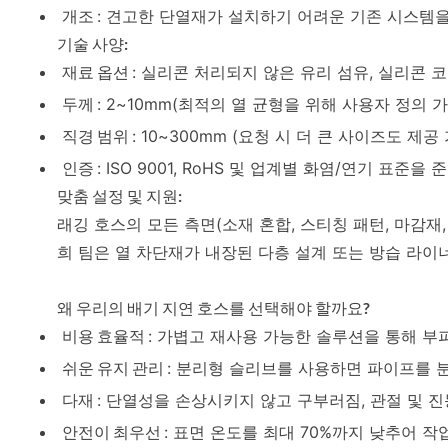
개조
: 견고한 단열재가 설치하기 어려운 기존 시스템
기술 사양:
재료 옵션
: 실리콘 처리되지 않은 유리 섬유, 실리콘 
두께
: 2~10mm(최적의 열 균형을 위해 사용자 정의 가
직경 범위
: 10~300mm (요청 시 더 큰 사이즈도 제공 
인증
: ISO 9001, RoHS 및 업계별 화염/연기 표준을
맞춤 설정 및 지원:
래깅 호스의 모든 측면(소재 혼합, 스티칭 패턴, 마감재
희 팀은 열 차단재가 내장된 다층 설계 또는 방습 라이
왜 우리의 배기 지연 호스를 선택해야 할까요?
비용 효율적
: 가볍고 재사용 가능한 솔루션을 통해 부
쉬운 유지 관리
: 분리형 슬리브를 사용하면 파이프를 
다재
: 단열성을 손상시키지 않고 구부러짐, 관절 및 
안전이 최우선
: 표면 온도를 최대 70%까지 낮추어 