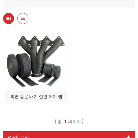
흑연 검은 배기 절연 헤더 랩
총
1
페이지
카테고리