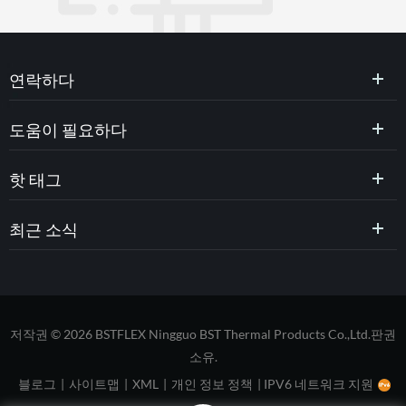
연락하다
도움이 필요하다
핫 태그
최근 소식
저작권 © 2026 BSTFLEX Ningguo BST Thermal Products Co.,Ltd.판권
소유.
블로그
|
사이트맵
|
XML
|
개인 정보 정책
|
IPV6 네트워크 지원