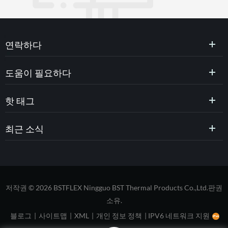
연락하다
도움이 필요하다
핫 태그
최근 소식
저작권 © 2026 BSTFLEX Ningguo BST Thermal Products Co.,Ltd.판권
소유.
블로그
|
사이트맵
|
XML
|
개인 정보 정책
|
IPV6 네트워크 지원