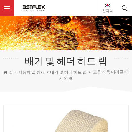
한국의
배기 및 헤더 히트 랩
고온 지옥 머리글 배
집
자동차 열 방패
배기 및 헤더 히트 랩
기 열 랩