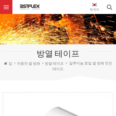
한국의
방열 테이프
알루미늄 호일 열 방패 멋진
집
자동차 열 방패
방열 테이프
테이프