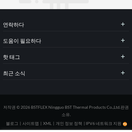
연락하다
도움이 필요하다
핫 태그
최근 소식
저작권 © 2026 BSTFLEX Ningguo BST Thermal Products Co.,Ltd.판권
소유.
블로그
|
사이트맵
|
XML
|
개인 정보 정책
|
IPV6 네트워크 지원