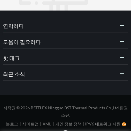
연락하다
도움이 필요하다
핫 태그
최근 소식
저작권 © 2026 BSTFLEX Ningguo BST Thermal Products Co.,Ltd.판권
소유.
블로그
|
사이트맵
|
XML
|
개인 정보 정책
|
IPV6 네트워크 지원